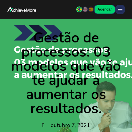
Agendar
Gestão de
processos: 03
modelos que vão
te ajudar a
aumentar os
resultados.
outubro 7, 2021