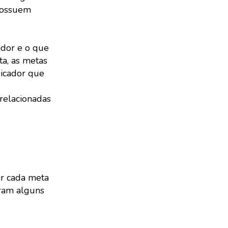
 possuem
ador e o que
ta, as metas
dicador que
relacionadas
gir cada meta
pram alguns