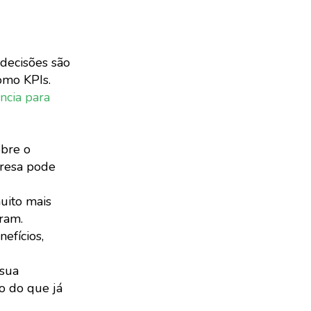
decisões são
como KPIs.
ncia para
obre o
presa pode
uito mais
aram.
efícios,
 sua
o do que já