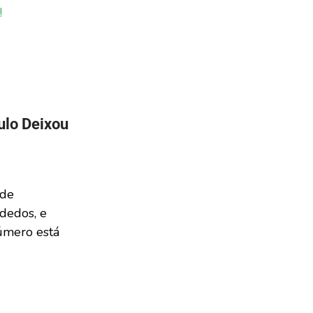
!
ulo Deixou
 de
dedos, e
úmero está