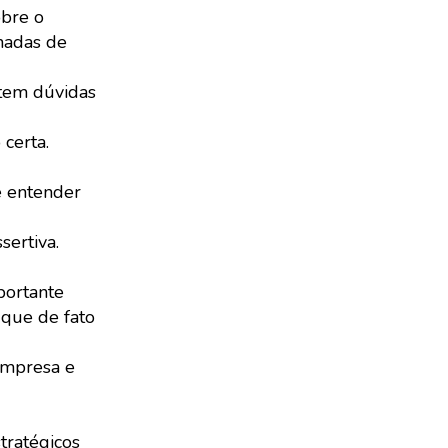
obre o
lhadas de
 tem dúvidas
 certa.
e entender
sertiva.
portante
 que de fato
empresa e
tratégicos