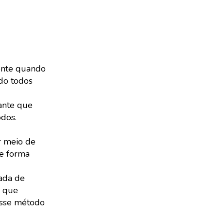
mente quando
ado todos
tante que
odos.
r meio de
e forma
ada de
e que
esse método