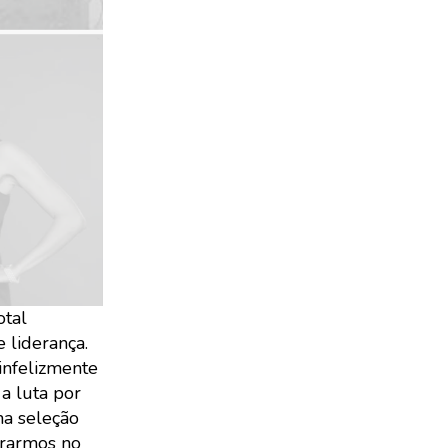
otal
 liderança.
infelizmente
a luta por
ma seleção
ntrarmos no