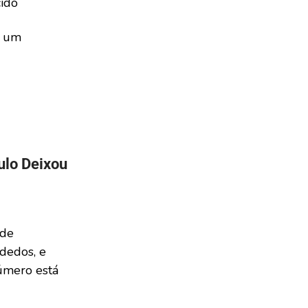
cido
a um
ulo Deixou
 de
dedos, e
úmero está