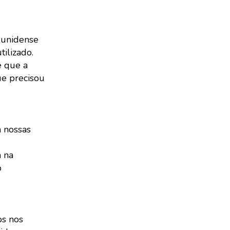
dunidense
tilizado.
e que a
ue precisou
m nossas
a na
o
os nos