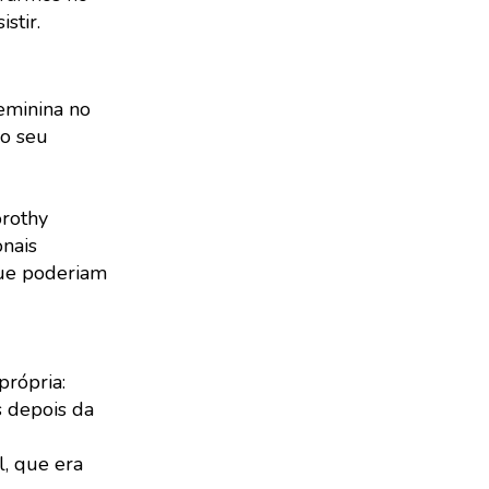
istir.
eminina no
do seu
orothy
nais
que poderiam
própria:
s depois da
l, que era