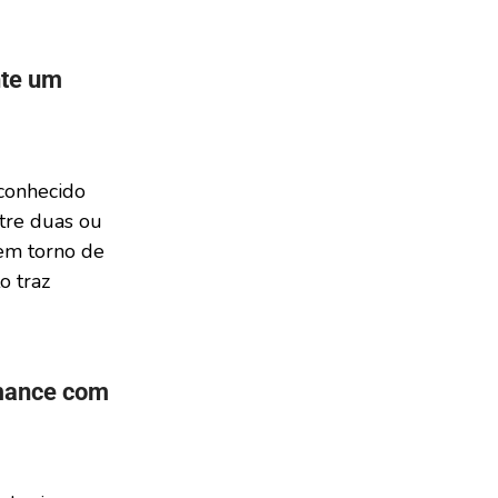
nte um
conhecido
tre duas ou
 em torno de
o traz
rmance com