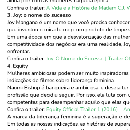
ainda pior com as mulheres naquela época.
Confira o trailer:
A Vida e a História de Madam C.J. Wal
3. Joy: o nome do sucesso
Joy Mangano é um nome que você precisa conhecer
que inventou o miracle mop, um produto de limpeza
Em uma época em que a desvalorização das mulhere
competitividade dos negócios era uma realidade, J
enfrentar.
Confira o trailer:
Joy: O Nome do Sucesso | Trailer O
4. Equity
Mulheres ambiciosas podem ser muito inspiradoras,
indicações de filmes sobre liderança feminina.
Naomi Bishop é banqueira e ambiciosa, e deseja ter
profissão que decidiu seguir. Por isso, ela luta co
competentes para desempenhar aquilo que elas qu
Confira o trailer:
Equity Official Trailer 1 (2016) –
A marca da liderança feminina é a superação e d
Em todas as nossas indicações, as histórias de sup