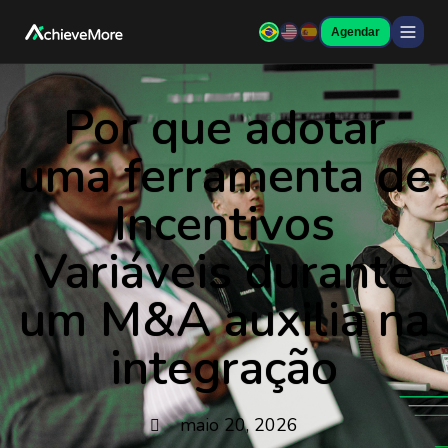
Agendar
Por que adotar
uma ferramenta de
Incentivos
Variáveis durante
um M&A auxilia na
integração
maio 20, 2026