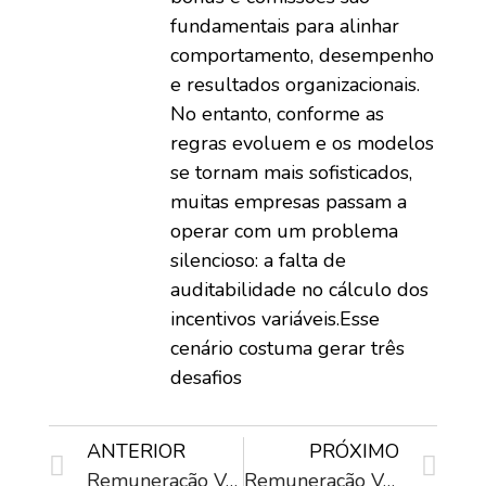
fundamentais para alinhar
comportamento, desempenho
e resultados organizacionais.
No entanto, conforme as
regras evoluem e os modelos
se tornam mais sofisticados,
muitas empresas passam a
operar com um problema
silencioso: a falta de
auditabilidade no cálculo dos
incentivos variáveis.Esse
cenário costuma gerar três
desafios
ANTERIOR
PRÓXIMO
Remuneração Variável Reversa: melhore a gestão de performance com a aversão à perda
Remuneração Variável no Brasil: Por Que Automatizar o Cálculo Deixou de Ser Opcional?