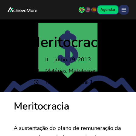
Agendar
Meritocracia
julho 19, 2013
Matérias
,
Metritocracia
Tempo de leitura: 1min
Meritocracia
A sustentação do plano de remuneração da