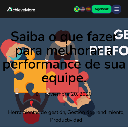
Agendar
Saiba o que fazer
para melhorar a
performance de sua
equipe.
noviembre 20, 2020
Herramientas de gestión
,
Gestión del rendimiento
,
Productividad