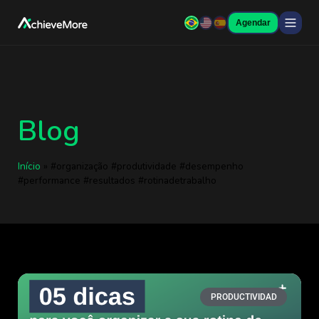
Agendar
Blog
Início
»
#organização #produtividade #desempenho
#performance #resultados #rotinadetrabalho
PRODUCTIVIDAD