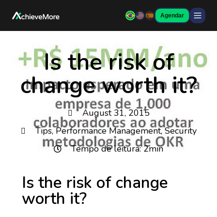
Agendar
Is the risk of
change worth it?
August 31, 2015
Tips
,
Performance Management
,
Security
Tempo de leitura: 2min
Is the risk of change
worth it?