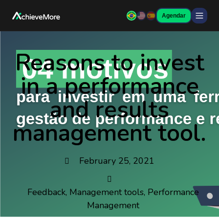
Agendar
Reasons to invest
in a performance
and results
management tool.
February 25, 2021
Feedback
,
Management tools
,
Performance
Management