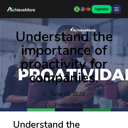
Agendar
Understand the
importance of
proactivity for
companies.
June 15, 2022
Productivity
Understand the