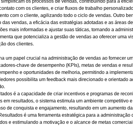
simplificam os processos de vendas, contribuindo para a efic
ontato com os clientes, e criar fluxos de trabalho personaliza
to com o cliente, agilizando todo o ciclo de vendas. Outro bene
 das vendas, a eficácia das estratégias adotadas e as áreas d
s mais informadas e ajustar suas táticas, tornando a administ
nta que potencializa a gestão de vendas ao oferecer uma visã
ão dos clientes.
 um papel crucial na administração de vendas ao fornecer u
dicadores-chave de desempenho (KPIs), metas de vendas e resu
mpenho e oportunidades de melhoria, permitindo a implementaçã
ores possibilita um feedback mais direcionado e orientado ao
do.
ados é a capacidade de criar incentivos e programas de recon
 em resultados, o sistema estimula um ambiente competitivo e
enso de conquista e engajamento, resultando em um aumento da
esultados é uma ferramenta estratégica para a administração
dos e estimulando a motivação e o alcance de metas comerciai