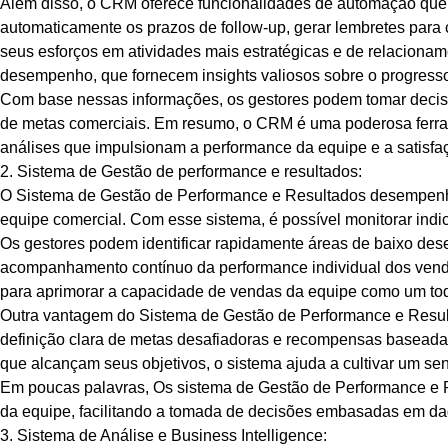
Além disso, o CRM oferece funcionalidades de automação que 
automaticamente os prazos de follow-up, gerar lembretes para c
seus esforços em atividades mais estratégicas e de relacionamen
desempenho, que fornecem insights valiosos sobre o progresso
Com base nessas informações, os gestores podem tomar decisõe
de metas comerciais. Em resumo, o CRM é uma poderosa ferrame
análises que impulsionam a performance da equipe e a satisfaç
2. Sistema de Gestão de performance e resultados:
O Sistema de Gestão de Performance e Resultados desempenha
equipe comercial. Com esse sistema, é possível monitorar in
Os gestores podem identificar rapidamente áreas de baixo dese
acompanhamento contínuo da performance individual dos vended
para aprimorar a capacidade de vendas da equipe como um to
Outra vantagem do Sistema de Gestão de Performance e Result
definição clara de metas desafiadoras e recompensas baseadas
que alcançam seus objetivos, o sistema ajuda a cultivar um s
Em poucas palavras, Os sistema de Gestão de Performance e R
da equipe, facilitando a tomada de decisões embasadas em da
3. Sistema de Análise e Business Intelligence: