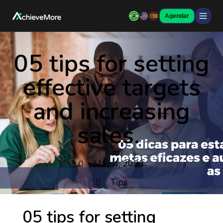
Agendar
05 tips for setting
effective targets
and increasing
sales.
May 4, 2023
Tips
05 tips for setting