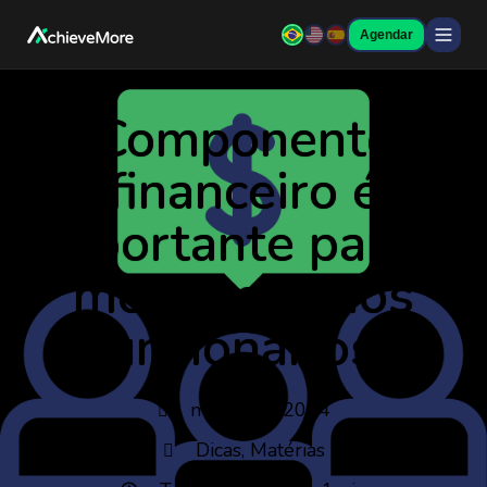
Agendar
Componente
financeiro é
importante para a
motivação dos
funcionários?
março 20, 2014
Dicas
,
Matérias