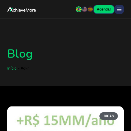
Agendar
Blog
Início
»
#okr
DICAS