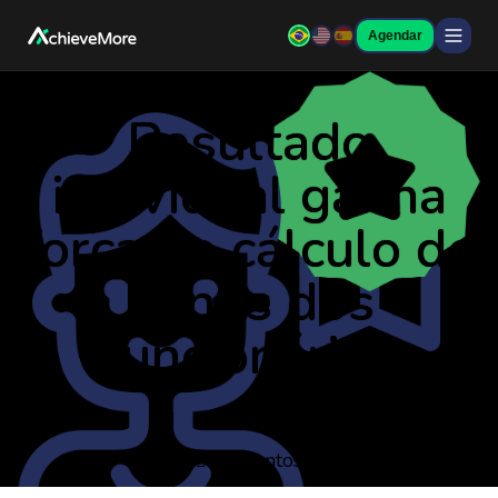
Agendar
Resultado
individual ganha
força no cálculo de
bônus dos
funcionários
agosto 5, 2013
Asuntos