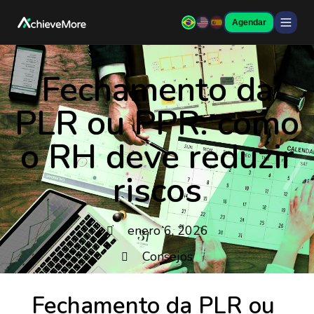
Agendar
Fechamento da
PLR ou PPR: como
o RH deve reduzir
riscos
enero 6, 2026
Consejos
Fechamento da PLR ou