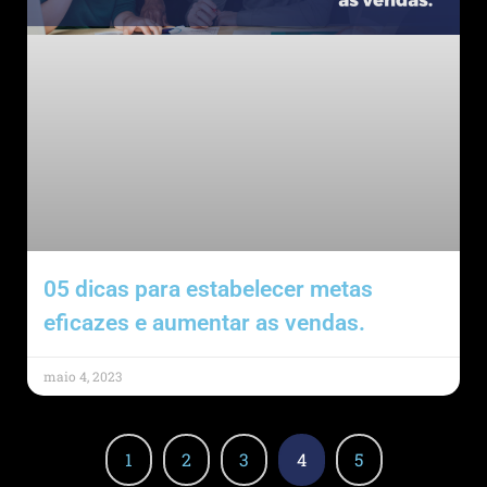
05 dicas para estabelecer metas
eficazes e aumentar as vendas.
maio 4, 2023
1
2
3
4
5